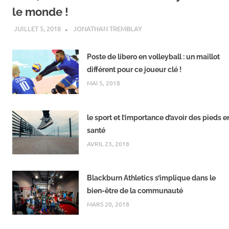
le monde !
JUILLET 5, 2018
JONATHAN TREMBLAY
Poste de libero en volleyball : un maillot
différent pour ce joueur clé !
MAI 5, 2018
le sport et l’importance d’avoir des pieds e
santé
AVRIL 23, 2018
Blackburn Athletics s’implique dans le
bien-être de la communauté
MARS 20, 2018