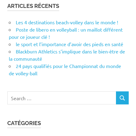
ARTICLES RÉCENTS
Les 4 destinations beach-volley dans le monde !
Poste de libero en volleyball : un maillot différent
pour ce joueur clé !
le sport et l’importance d’avoir des pieds en santé
Blackburn Athletics s’implique dans le bien-être de
la communauté
24 pays qualifiés pour le Championnat du monde
de volley-ball
Search
SEARCH
for:
CATÉGORIES