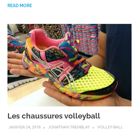
READ MORE
Les chaussures volleyball
JANVIER 24, 2018
JONATHAN TREMBLAY
VOLLEY-BALL