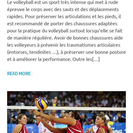
Le volleyball est un sport très intense qui met à rude
épreuve le corps avec des sauts et des déplacements
rapides. Pour préserver les articulations et les pieds, il
est recommandé de porter des chaussures adaptées
pour la pratique du volleyball surtout lorsqu’elle se fait
de manière régulière. Avoir de bonnes chaussures aide
les volleyeurs à prévenir les traumatismes articulaires
(entorses, tendinites …), à préserver une bonne posture
et à améliorer la performance. Outre les[…]
READ MORE