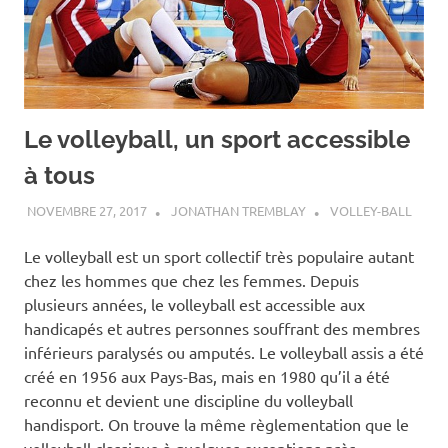
Le volleyball, un sport accessible
à tous
NOVEMBRE 27, 2017
JONATHAN TREMBLAY
VOLLEY-BALL
Le volleyball est un sport collectif très populaire autant
chez les hommes que chez les femmes. Depuis
plusieurs années, le volleyball est accessible aux
handicapés et autres personnes souffrant des membres
inférieurs paralysés ou amputés. Le volleyball assis a été
créé en 1956 aux Pays-Bas, mais en 1980 qu’il a été
reconnu et devient une discipline du volleyball
handisport. On trouve la même règlementation que le
volleyball classique à quelques exceptions près,