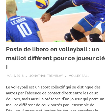
Poste de libero en volleyball : un
maillot différent pour ce joueur clé
!
MAI 5, 2018
JONATHAN TREMBLAY
VOLLEY-BALL
Le volleyball est un sport collectif qui se distingue des
autres par l’absence de contact direct entre les deux
équipes, mais aussi la présence d’un joueur qui porte un
maillot différent de ceux portés par l’ensemble de
l’équipe. Auparavant, toutes les équipes portaient le