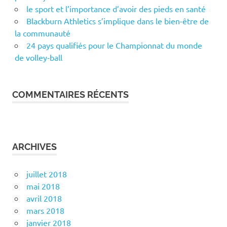
le sport et l’importance d’avoir des pieds en santé
Blackburn Athletics s’implique dans le bien-être de
la communauté
24 pays qualifiés pour le Championnat du monde
de volley-ball
COMMENTAIRES RÉCENTS
ARCHIVES
juillet 2018
mai 2018
avril 2018
mars 2018
janvier 2018