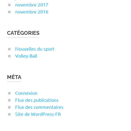
novembre 2017
novembre 2016
CATÉGORIES
Nouvelles du sport
Volley-Ball
MÉTA
Connexion
Flux des publications
Flux des commentaires
Site de WordPress-FR