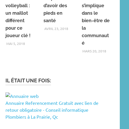
volleyball :
d’avoir des
s’implique
un maillot
pieds en
dans le
différent
santé
bien-être de
pour ce
la
AVRIL 23, 2018
joueur clé !
communaut
é
MAI 5, 2018
MARS 20, 2018
IL ÉTAIT UNE FOIS:
Annuaire Referencement Gratuit avec lien de
retour obligatoire - Conseil informatique
Plombiers à La Prairie, Qc