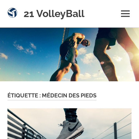
21 VolleyBall
MENU
Sports,
Skip
Volley,
Nouvelles
to
&
content
Compétitions
ÉTIQUETTE :
MÉDECIN DES PIEDS