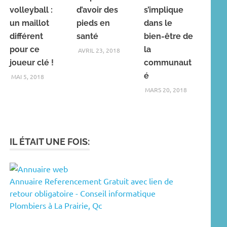
volleyball :
d’avoir des
s’implique
un maillot
pieds en
dans le
différent
santé
bien-être de
pour ce
la
AVRIL 23, 2018
joueur clé !
communaut
é
MAI 5, 2018
MARS 20, 2018
IL ÉTAIT UNE FOIS:
Annuaire Referencement Gratuit avec lien de
retour obligatoire - Conseil informatique
Plombiers à La Prairie, Qc