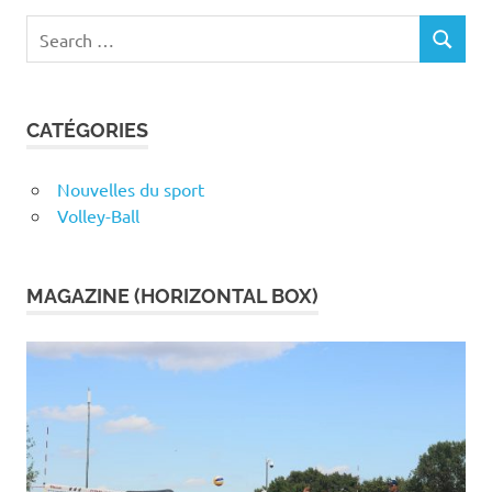
Search
SEARCH
for:
CATÉGORIES
Nouvelles du sport
Volley-Ball
MAGAZINE (HORIZONTAL BOX)