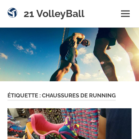
21 VolleyBall
MENU
Sports,
Skip
Volley,
Nouvelles
to
&
content
Compétitions
ÉTIQUETTE :
CHAUSSURES DE RUNNING