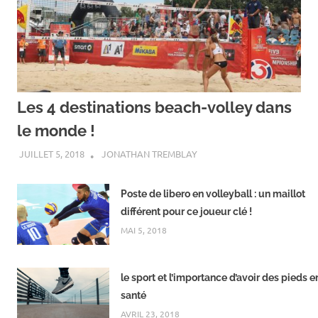
Les 4 destinations beach-volley dans
le monde !
JUILLET 5, 2018
JONATHAN TREMBLAY
Poste de libero en volleyball : un maillot
différent pour ce joueur clé !
MAI 5, 2018
le sport et l’importance d’avoir des pieds e
santé
AVRIL 23, 2018